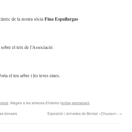
Fina Espallargas
càrrec de la nostra sòcia
sobre el teix de l’Associació.
Porta el teu arbre i les teves eines.
neral
. Afegeix a les adreces d'interès l'
enllaç permanent
.
res bonsais
Exposició i Jornades de Bonsai «Chuusun»
→