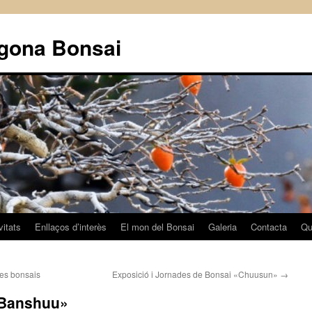
agona Bonsai
vitats
Enllaços d’interès
El mon del Bonsai
Galeria
Contacta
Qu
res bonsais
Exposició i Jornades de Bonsai «Chuusun»
→
«Banshuu»