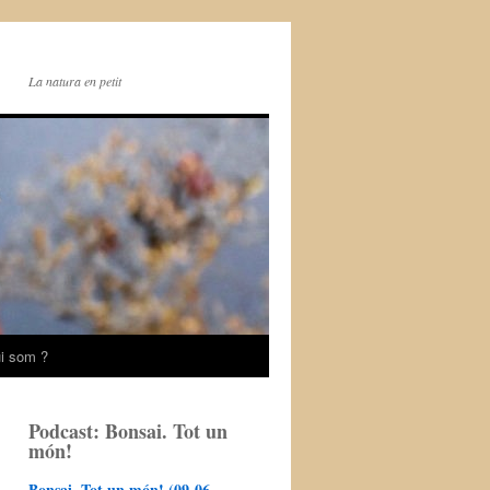
La natura en petit
i som ?
Podcast: Bonsai. Tot un
món!
Bonsai. Tot un món! (09-06-