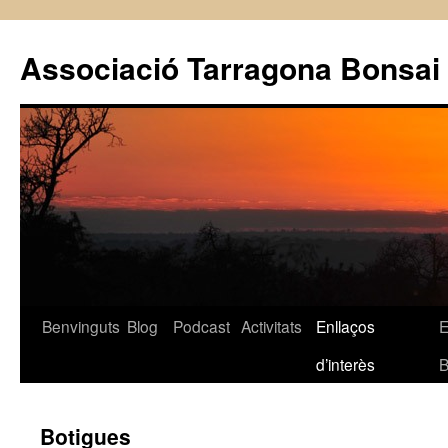
Vés
al
Associació Tarragona Bonsai
contingut
Benvinguts
Blog
Podcast
Activitats
Enllaços
E
d’interès
B
Botigues