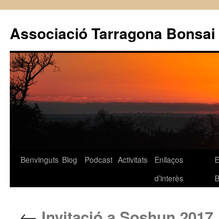
Vés
al
Associació Tarragona Bonsai
contingut
Benvinguts
Blog
Podcast
Activitats
Enllaços
E
d’interès
B
←
Invitació a Soshun 2017